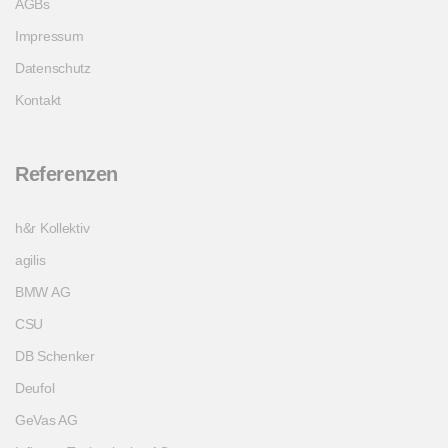
AGBs
Impressum
Datenschutz
Kontakt
Referenzen
h&r Kollektiv
agilis
BMW AG
CSU
DB Schenker
Deufol
GeVas AG